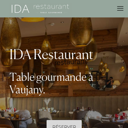
IDA Restaurant
Table gourmande à
Vaujany.
RÉSERVER