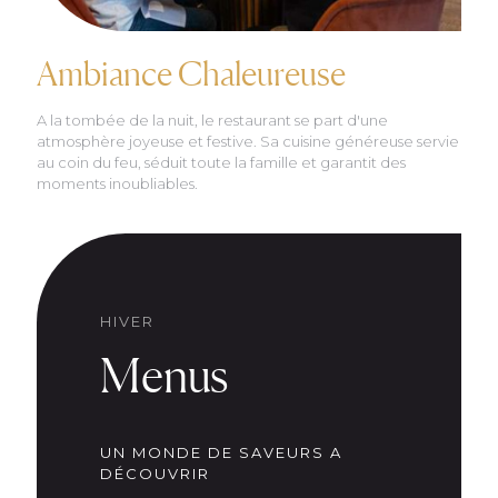
Ambiance Chaleureuse
A la tombée de la nuit, le restaurant se part d'une
atmosphère joyeuse et festive. Sa cuisine généreuse servie
au coin du feu, séduit toute la famille et garantit des
moments inoubliables.
HIVER
Menus
UN MONDE DE SAVEURS A
DÉCOUVRIR