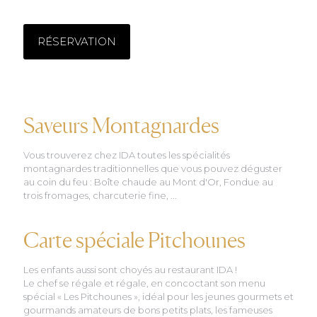
RÉSERVATION
Saveurs Montagnardes
Vous trouverez chez IDA toutes les spécialités
montagnardes traditionnelles que vous pouvez déguster
au coin du feu : Boîte chaude au Mont d'Or, Fondue au
trois fromages, charcuterie fine, ...
Carte spéciale Pitchounes
Les enfants aussi sont choyés au restaurant IDA !
Le chef se régale et régale, en concoctant son menu
spécial « Les Pitchounes », idéal pour les jeunes gourmets et
gourmands amateurs de bons petits plats, les fameuses