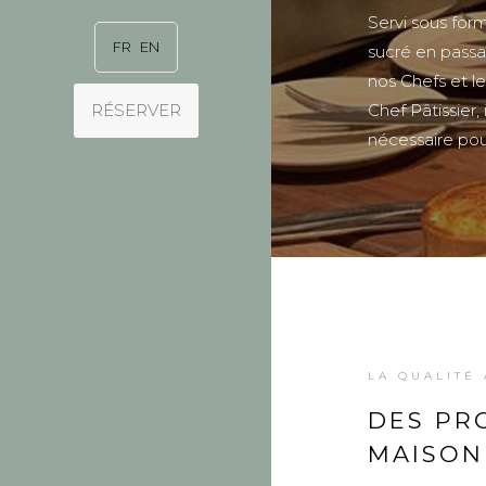
Servi sous for
FR
EN
sucré en passa
nos Chefs et l
RÉSERVER
Chef Pâtissier,
nécessaire pou
LA QUALITÉ
DES PR
MAISON