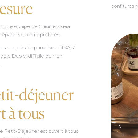
esure
confitures 
notre équipe de Cuisiniers sera
préparer vos œufs préférés.
s non plus les pancakes d’IDA, à
op d’Erable, difficile de n’en
…
tit-déjeuner
t à tous
e Petit-Déjeuner est ouvert à tous,