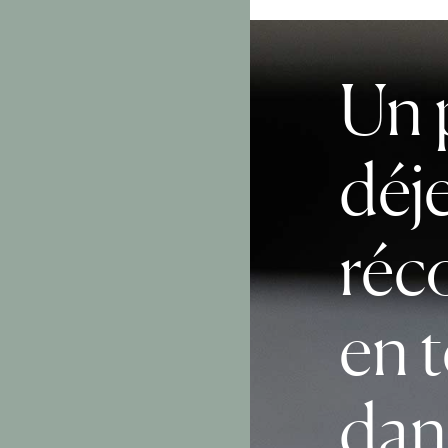
Un 
déj
réc
en 
dan