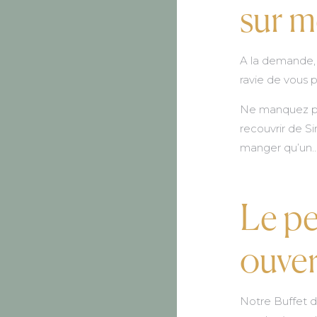
sur m
A la demande, 
ravie de vous 
Ne manquez pa
recouvrir de Sir
manger qu’un
Le pe
ouver
Notre Buffet d