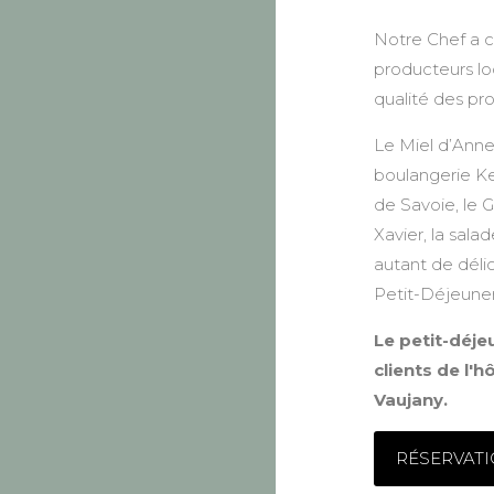
Notre Chef a c
producteurs lo
qualité des pr
Le Miel d’Anne 
boulangerie Ke
de Savoie, le G
Xavier, la salad
autant de déli
Petit-Déjeuner
Le petit-déje
clients de l'h
Vaujany.
RÉSERVAT