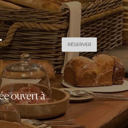
r
RÉSERVER
ée ouvert à