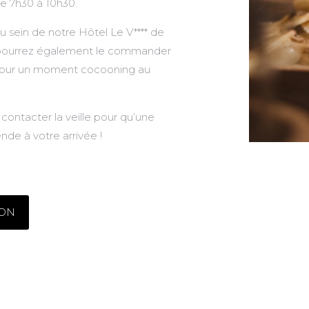
de 7h30 à 10h30.
u sein de notre Hôtel Le V**** de
 pourrez également le commander
our un moment cocooning au
contacter la veille pour qu’une
nde à votre arrivée !
ION