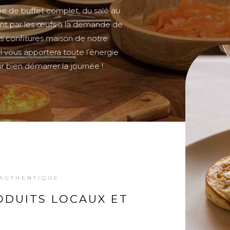
me de buffet complet, du salé au
nt par les œufs à la demande de
es confitures maison de notre
 il vous apportera toute l’énergie
r bien démarrer la journée !
 AUTHENTIQUE
ODUITS LOCAUX ET