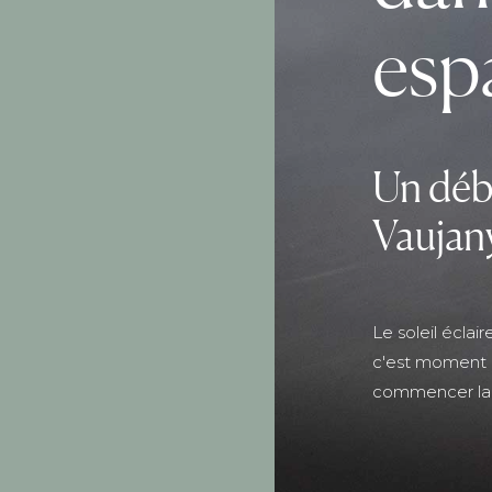
esp
Un déb
Vaujan
Le soleil éclai
c'est moment d
commencer la 