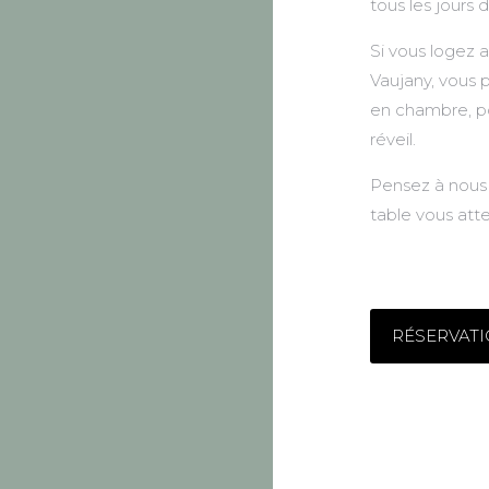
tous les jours 
Si vous logez a
Vaujany, vous
en chambre, p
réveil.
Pensez à nous 
table vous atte
RÉSERVAT