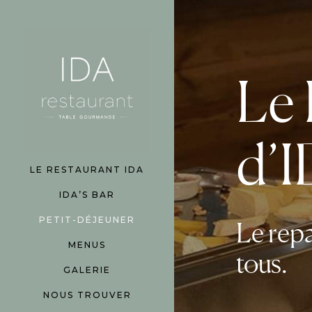
Le 
d’
LE RESTAURANT IDA
IDA’S BAR
PETIT-DÉJEUNER
Le repa
MENUS
tous.
GALERIE
NOUS TROUVER