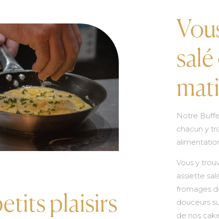
Vous
salé
mati
Notre Buffe
chacun y tr
alimentation
Vous y trou
assiette sa
fromages de
etits plaisirs
douceurs su
de nos cake