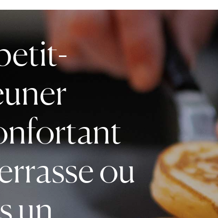
petit-
euner
onfortant
terrasse ou
s un